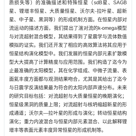
质损失等）的准确描述和特殊恒星（sdB星、SAGB
星、锂增丰恒星、大质量恒星、沃尔夫-拉叶星、超新
星、中子星、黑洞等）的形成机制方面。在恒星内部对
流运动的描述方面，我们提出了湍对流的
k-omega
模型
与对流超射混合模型，其结果得到了星震学与流体数值
模拟的证实。我们还开发了相应的高效算法将其应用于
恒星结构演化模型中。我们发展的恒星内部元素扩散模
型大大提高了计算精度与应用范围。我们构造了迄今为
止最准确的太阳模型，其在化学组成、中微子流量、表
面氦丰度方面都与观测结果吻合，尤其是其给出了迄今
与日震学反演结果最为符合的太阳内部声速分布。未来
的研究目标包括：对流超射与大质量恒星的晚期演化；
恒星级黑洞的质量上限；对流超射与核坍缩超新星的形
成通道；沃尔夫—拉叶星的形成与演化；转动恒星结构
演化；重力内波混合与恒星内部元素混合、以此解释锂
增丰等表面元素丰度异常恒星的形成机制等。