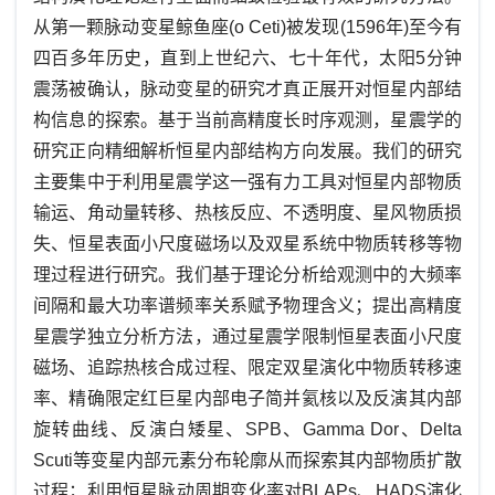
从第一颗脉动变星鲸鱼座(o Ceti)被发现(1596年)至今有
四百多年历史，直到上世纪六、七十年代，太阳5分钟
震荡被确认，脉动变星的研究才真正展开对恒星内部结
构信息的探索。基于当前高精度长时序观测，星震学的
研究正向精细解析恒星内部结构方向发展。我们的研究
主要集中于利用星震学这一强有力工具对恒星内部物质
输运、角动量转移、热核反应、不透明度、星风物质损
失、恒星表面小尺度磁场以及双星系统中物质转移等物
理过程进行研究。我们基于理论分析给观测中的大频率
间隔和最大功率谱频率关系赋予物理含义；提出高精度
星震学独立分析方法，通过星震学限制恒星表面小尺度
磁场、追踪热核合成过程、限定双星演化中物质转移速
率、精确限定红巨星内部电子简并氦核以及反演其内部
旋转曲线、反演白矮星、SPB、Gamma Dor、Delta
Scuti等变星内部元素分布轮廓从而探索其内部物质扩散
过程；利用恒星脉动周期变化率对BLAPs、HADS演化