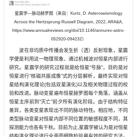
星震学—脉动赫罗图（来自：Kurtz, D. Asteroseismology
Acroos the Hertzsprung-Russell Diagram, 2022, ARA&A,
https://www.annualreviews.org/doi/10.1146/annurev-astro-
052920-094232
）
波在非均质中传播会发生折（透）反射现象，星震
学便是利用这一物理现象、通过机械波对恒星内部进行
研究。星震学的研究过程就是给恒星“号脉”，目的是对
恒星进行“核磁共振成像”式的分层解析，最终实现对恒
星结构演化理论(包括双星演化)以及相关物理过程的校
验和改进。脉动变星遍布恒星赫罗图每个角落，涵盖从
恒星主序前到“灭亡”前夕所有演化阶段。由于结构特征
差异，各类变星表现出不同的脉动特性。相应地，不同
类型脉动变星对恒星内部不同位置的敏感程度不同，其
探测能力也各有千秋。目前为止,星震学被认为是对恒星
结构演化理论进行全面而细致检验最有效的研究方法。