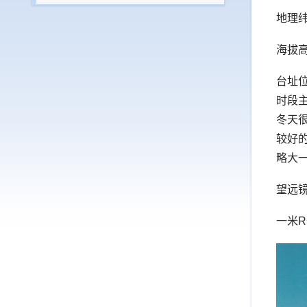
地理纬度
海拔高
台址
时段
冬天很
较好的
略大一
望远
一米