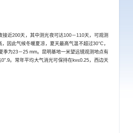
近200天，其中测光夜可达100－110天，可观测
，因此气候冬暖夏凉，夏天最高气温不超过30°C，
夏季为23－25 mm。昆明基地一米望远镜观测地点有
.9。常年平均大气消光可保持在kv≤0.25，西边天
：