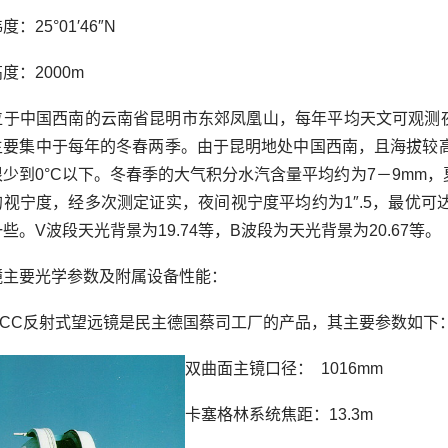
：25°01′46″N
度：2000m
位于中国西南的云南省昆明市东郊凤凰山，每年平均天文可观测夜接
主要集中于每年的冬春两季。由于昆明地处中国西南，且海拔较高
少到0°C以下。冬春季的大气积分水汽含量平均约为7－9mm，
视宁度，经多次测定证实，夜间视宁度平均约为1″.5，最优可达0″
些。V波段天光背景为19.74等，B波段为天光背景为20.67等。
镜主要光学参数及附属设备性能：
RCC反射式望远镜是民主德国蔡司工厂的产品，其主要参数如下
双曲面主镜口径： 1016mm
卡塞格林系统焦距：13.3m