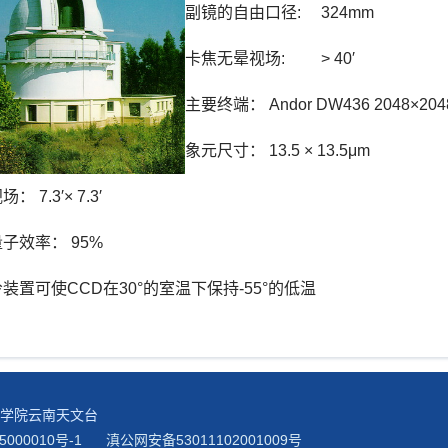
副镜的自由口径: 324mm
卡焦无晕视场: > 40′
主要终端： Andor DW436 2048×20
象元尺寸： 13.5 × 13.5μm
： 7.3′× 7.3′
子效率： 95%
装置可使CCD在30°的室温下保持-55°的低温
科学院云南天文台
5000010号-1
滇公网安备53011102001009号