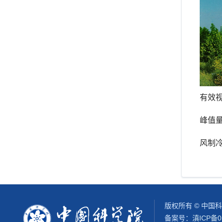
有效视场
峰值量
风制冷
版权所有 © 中国
备案号：
滇ICP备0