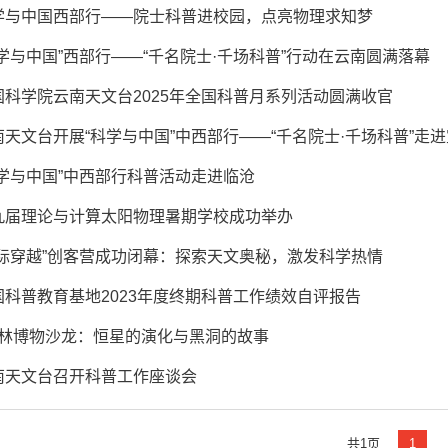
学与中国西部行——院士科普进校园，点亮物理求知梦
科学与中国”西部行——“千名院士·千场科普”行动在云南圆满落幕
国科学院云南天文台2025年全国科普月系列活动圆满收官
南天文台开展“科学与中国”中西部行——“千名院士·千场科普”走
科学与中国”中西部行科普活动走进临沧
九届理论与计算太阳物理暑期学校成功举办
星际穿越”创客营成功闭幕：探索天文奥秘，激发科学热情
国科普教育基地2023年度终期科普工作绩效自评报告
林博物沙龙：恒星的演化与黑洞的故事
南天文台召开科普工作座谈会
共1页
1