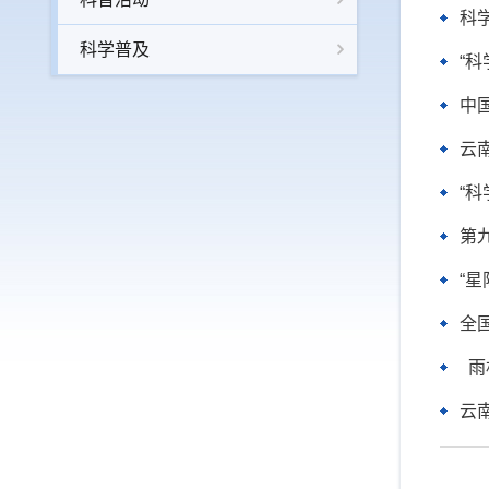
科
科学普及
“
中
云
“
第
“
全
雨
云