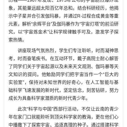
历程——1967年发现、1973年公布的宇宙剧烈爆炸现
象，其能量远超太阳百亿年总和。结合科研经历，他揭
示中子星并合引发伽玛暴，并通过R-过程合成黄金等重
元素，解析“余辉平台”及伽玛暴作为“宇宙灯塔”的前沿研
究，以“宇宙炼金术”让科学规律触手可及，激发学子探
索热情。
讲座现场气氛热烈，学生们专注聆听，时而凝神思
考，时而奋笔疾书。在互动环节，戴子高院士耐心解答
了同学们关于宇宙起源以及未来天文观测、伽玛暴等天
文知识的提问。他勉励同学们把宇宙当作一个“巨大的
实验室”，保持对未知世界的好奇心，在人工智能与基
础科学飞速发展的新时代，坚定信念，刻苦钻研，努力
成长为具备科学家潜质的新时代青少年。
此次“科学与中国”西部行活动，不仅让云南的青少
年在家门口就能聆听到顶尖科学家的教诲，更在他们心
中播撒下了探索宇宙、追逐真理的种子。通过搭建科学