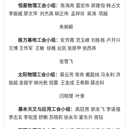
恒星物理工会小组：
陈海亮 葛宏伟 郭建恒 韩占文
李振威 廖文萍 刘杰英 柳正伟 孟祥存 吴涛 项越
朱俐颖
南方基地工会小组：
安芳霞 范玉峰 刘栋栋 卢开兴
王博 王传军 王敏 徐稚 业凯 张居甲 张西亮
张雪飞
太阳物理工会小组：
蔡云芳 常亮 戴懿纯 冯永利 洪
俊超 金振宇 柳光乾 倪蕾 王金成 王希群 薛志科
闫晓理 叶景
基本天文与应用工会小组：
高冠男 郝龙飞 李语强
李志玄 李祝莲 舒鹏 苏晓莉 徐永华 翟东升 周钰