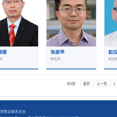
晓理
张居甲
赵
员
研究员
研究
共3页
首页
上一页
1
科学院云南天文台