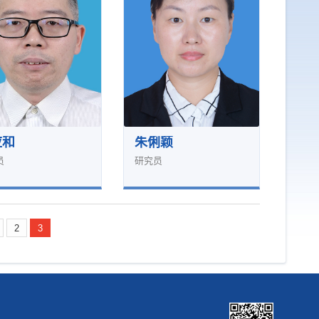
应和
朱俐颖
员
研究员
2
3