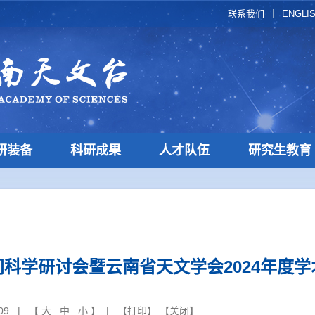
联系我们
ENGLI
研装备
科研成果
人才队伍
研究生教育
间科学研讨会暨云南省天文学会2024年度学
-09 | 【
大
中
小
】 | 【
打印
】 【
关闭
】