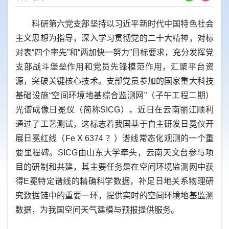
科研第六党支部坚持以习近平新时代中国特色社会
主义思想为指导，深入学习贯彻党的二十大精神，对标
对表
“四个率先”和“两加快一努力”目标要求，充分发挥党
支部战斗堡垒作用和党员先锋模范作用，汇聚平台资
源，突破关键核心技术
。支部党员参加的国家重大科技
基础设施
“
空间环境地基综合监测网
”
（子午工程二期）
光谱成像日冕仪
（简称
SICG），近日在云南
丽江顺利
通过了工艺测试，这标志着我国基于自主研发日冕仪开
展日冕红线（Fe X 6374 ？
）谱线
常态化观测的一个重
要里程碑。
SICG由山东大学牵头，云南天文台参与项
目的研制和共建，其主要任务是在空间环境监测网中获
得E冕特定谱线的精确科学数据，补足日地关系物理研
究数据链中的重要一环，提供实时的空间环境地基监测
数据，为我国空间天气建模与预报提供服务。