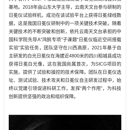
基地。2018年由山东大学主导，云南天文台参与研制的
日冕仪试验样机，成功在该试验平台上获得日冕绿线数
据，这是我国日冕仪研制中的一项关键技术突破。随着
关键技术的不断突破和创新，依托云南天文台承担的中
国科学院先导A“鸿鹄专项”子课题“日冕仪临近空间搭载
实验”实验任务，团队坚守在川西高原，2021年基于自
主研发的白光日冕仪在海拔近4800米的四川稻城县成功
获得日冕白光像，这在我国尚属首次，为
SICG
项目的
实施，提供了试验和操控的技术保障。团队在
日冕仪
选
址、
测试试验
、技术攻关和日冕仪自主研发过程中，始
终以党建引领促进科研工作，发挥
“两个作用”，为科技
创新提供坚强的政治和组织保障。