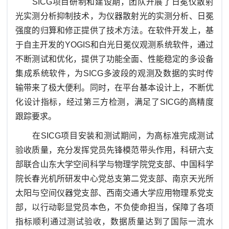
SICG项目研制和建设期，团队开展了日冕仪散射
光实测分析抑制技术，为仪器散射光的实测分析、日冕
强度的归算和修正提供了技术方法。在软件开发上，基
于自主开发的
Y
OGIS和白光日冕仪观测系统软件，通过
不断测试和优化，提供了功能全面、性能稳定的多设备
集成系统软件，为SICG多波段的观测及数据的实时传
输带来了极大便利。同时，在平台
基本
设计上，不断优
化设计指标，经过第三方检测，满足了
SICG
的高精度
跟踪要求。
在
SICG项目安装和测试期间，为高标准完成测试
验收质量，充分发挥党员先锋模范带头作用，科研六支
部联合山东大学空间科学与物理学院党支部、中国科学
院长春光机所研发中心党总支第二党支部、南京天光所
太阳与空间仪器党支部、西南交通大学应用物理系党支
部，以行动彰显党员本色，不负使命担当，保障了各项
指标顺利通过测试验收，数据质量达到了国际一流水