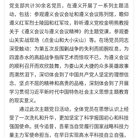
党支部共计30余名党员，在遵义开展了一系列主题活
动，包括：参观遵义会议会址和遵义会议陈列馆，瞻仰
遵义红军烈士陵园和红军坟，聆听遵义党校金明熊教授
关于《遵义会议与遵义会议精神》的主题党课，参观娄
山关实战现场（点金山和大小尖山）等。在场党员同志
深受触动：为第五次反围剿战争的失利而扼腕叹息，为
四渡赤水的高超战争指挥艺术而惊叹不已，为遵义会议
的顺利召开而欢欣鼓舞，为娄山关大捷的众多英雄故事
而潸然泪下，深切体会到了中国共产党人坚定的理想信
念、坚贞不屈的精神和高贵的品格，深刻体会到了开展
学习贯彻习近平新时代中国特色社会主义思想主题教育
的现实意义。
通过此次主题党日活动，全体党员在思想认识上经
受了一次洗礼和升华，更加坚定了科学报国初心和科技
强国使命。抚今追昔，吾辈当自觉履行国家战略科技力
量主力军使命担当，在早日实现高水平科技自立自强，