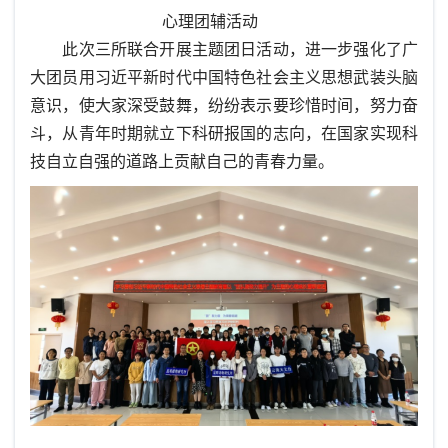
心理团辅活动
此次三所联合开展主题团日活动，进一步强化了广
大团员用习近平新时代中国特色社会主义思想武装头脑
意识，使大家深受鼓舞，纷纷表示要珍惜时间，努力奋
斗，从青年时期就立下科研报国的志向，在国家实现科
技自立自强的道路上贡献自己的青春力量。