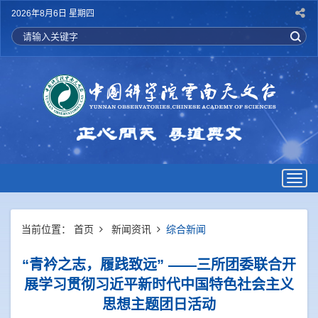
2026年8月6日 星期四
Togg
navig
当前位置：
首页
新闻资讯
综合新闻
“青衿之志，履践致远” ——三所团委联合开
展学习贯彻习近平新时代中国特色社会主义
思想主题团日活动