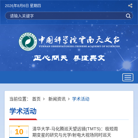
2026年8月6日 星期四
Togg
navig
当前位置：
首页
新闻资讯
学术活动
学术活动
清华大学-马化腾巡天望远镜(TMTS)：极短周
10
期变星的研究与光学/射电大视场同时巡天