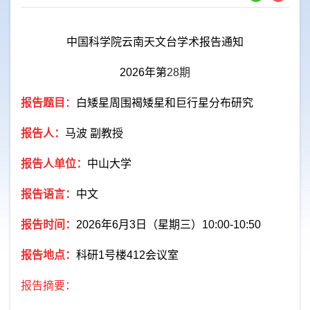
中国科学院云南天文台学术报告通知
2026
年第
28
期
报告题目
：
白矮星周围褐矮星和巨行星分布研究
报告人：
马波 副教授
报告人单位：
中山大学
报告语言：
中文
报告时间：
2026
年
6
月
3
日（星期三）
10:00-10:50
报告地点：
科研
1
号楼
412
会议室
报告摘要：