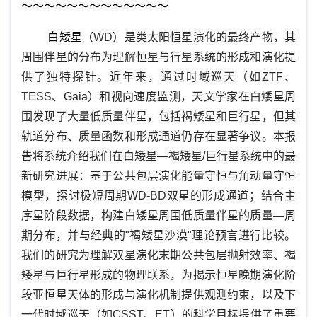
～～～～～～～～～～～～～
白矮星（
WD
）是类太阳恒星演化的最终产物，其
周围伴星的分布为理解恒星与行星系统的形成和演化提
供了独特探针。近年来，通过时域巡天（如
ZTF
、
TESS
、
Gaia
）和视向速度监测，天文学家在白矮星周
围发现了大量低质量伴星，包括褐矮星和巨行星，但其
轨道分布、质量函数和形成通道仍存在显著争议。本报
告将系统介绍我们在白矮星—褐矮星
/
巨行星系统中的最
新研究进展：基于公共包层演化能量守恒与角动量守恒
模型，探讨极短周期
WD-BD
双星的形成通道；结合主
序星阶段数据，构建白矮星周围低质量伴星的质量—周
期分布，并与经典的
"
褐矮星沙漠
"
理论预言进行比较。
我们的研究为理解双星演化末期公共包层抛射效率、褐
矮星与巨行星形成的物理联系，为揭示恒星晚期演化阶
段亚恒星天体的形成与演化机制提供观测约束，以及下
一代时域巡天（如
CSST
、
ET
）的科学目标提供了重要