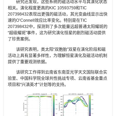
研究还发现，这些系统的磁活动水平与其演化状态
相关。演化程度更高的
KIC 10593759
和
TIC
207398432
表现出更强的磁活动，其光变曲线显示出快
速的
O’Connell
效应比率变化。特别是在
TIC
207398432
中，探测到了多次能量远超普通太阳耀斑的
“超级耀斑”事件，这为研究演化恒星的剧烈磁活动提供
了珍贵案例。
该研究表明，类太阳“双胞胎”双星在演化阶段和磁
活动上具有显著多样性，为理解恒星演化及磁活动机制
提供了重要观测依据。
该研究工作得到云南省东南亚光学天文国际联合实
验室、中国科学院全球共性挑战专项、云南省基金重点
项目和“兴滇英才”计划等的支持。