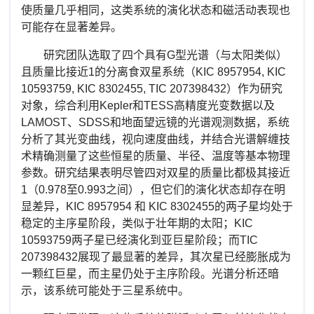
使质量几乎相同，这类系统的演化状态和磁活动表现也
可能存在显著差异。
研究团队选取了四个具有
G
型光谱（与太阳类似）
且质量比接近
1
的分离食双星系统（
KIC 8957954, KIC
10593759, KIC 8302455, TIC 207398432
）作为研究
对象，综合利用
Kepler
和
TESS
高精度光变数据以及
LAMOST
、
SDSS
和地面望远镜的光谱观测数据，系统
分析了其光变曲线，视向速度曲线，并结合光谱解缠技
术精确测量了这些恒星的质量、半径、温度等基本物理
参数。研究结果表明尽管四对双星的质量比都极其接近
1
（
0.978
至
0.993
之间），但它们的演化状态却存在明
显差异，
KIC 8957954
和
KIC 8302455
的两子星均处于
稳定的主序星阶段，类似于壮年期的太阳；
KIC
10593759
两子星已经演化到亚巨星阶段；而
TIC
207398432
展现了最显著的差异，其次星已经膨胀成为
一颗红巨星，而主星仍处于主序阶段。光谱分析还暗
示，该系统可能处于三星系统中。