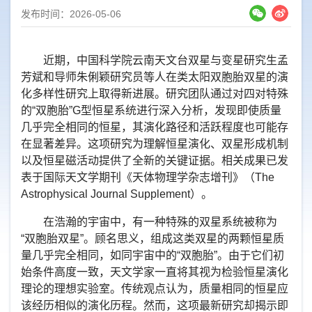
发布时间：2026-05-06
近期，中国科学院云南天文台双星与变星研究生孟
芳斌和导师朱俐颖研究员等人在类太阳双胞胎双星的演
化多样性研究上取得新进展。研究团队通过对四对特殊
的“双胞胎”
G
型恒星系统进行深入分析，发现即使质量
几乎完全相同的恒星，其演化路径和活跃程度也可能存
在显著差异。这项研究为理解恒星演化、双星形成机制
以及恒星磁活动提供了全新的关键证据。相关成果已发
表于国际天文学期刊《天体物理学杂志增刊》（
The
Astrophysical Journal Supplement
）。
在浩瀚的宇宙中，有一种特殊的双星系统被称为
“双胞胎双星”。顾名思义，组成这类双星的两颗恒星质
量几乎完全相同，如同宇宙中的“双胞胎”。由于它们初
始条件高度一致，天文学家一直将其视为检验恒星演化
理论的理想实验室。传统观点认为，质量相同的恒星应
该经历相似的演化历程。然而，这项最新研究却揭示即