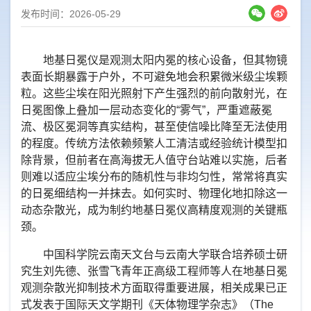
发布时间：2026-05-29
地基日冕仪是观测太阳内冕的核心设备，但其物镜
表面长期暴露于户外，不可避免地会积累微米级尘埃颗
粒。这些尘埃在阳光照射下产生强烈的前向散射光，在
日冕图像上叠加一层动态变化的“雾气”，严重遮蔽冕
流、极区冕洞等真实结构，甚至使信噪比降至无法使用
的程度。传统方法依赖频繁人工清洁或经验统计模型扣
除背景，但前者在高海拔无人值守台站难以实施，后者
则难以适应尘埃分布的随机性与非均匀性，常常将真实
的日冕细结构一并抹去。如何实时、物理化地扣除这一
动态杂散光，成为制约地基日冕仪高精度观测的关键瓶
颈。
中国科学院云南天文台与云南大学联合培养硕士研
究生刘先德、张雪飞青年正高级工程师等人在地基日冕
观测杂散光抑制技术方面取得重要进展，相关成果已正
式发表于国际天文学期刊
《天体物理学杂志》（The