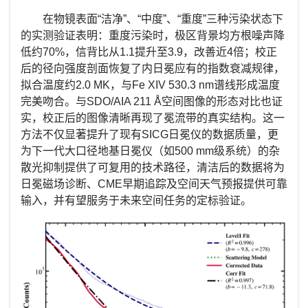
在物镜表面“洁净”、“中度”、“重度”三种污染状态下
的实测验证表明：重度污染时，极区背景均方根噪声降
低约
70%
，信背比从
1.1
提升至
3.9
，改善近
4
倍；校正
后的径向强度剖面恢复了内日冕应有的指数衰减规律，
拟合温度约
2.0 MK
，与
Fe XIV 530.3 nm
谱线形成温度
完美吻合。与
SDO/AIA 211 Å
空间图像的形态对比也证
实，校正后的图像清晰再现了冕流带的真实结构。这一
方法不仅显著提升了现有
SICG
日冕仪的数据质量，更
为下一代大口径地基日冕仪（如
500 mm
级系统）的杂
散光抑制提供了可复用的技术路径，清洁后的数据将为
日冕磁场诊断、
CME
早期追踪及空间天气预报提供可靠
输入，并有望服务于未来空间任务的定标验证。