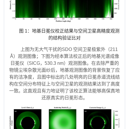
图
1
：地基日冕仪校正结果与空间卫星高精度观测
的结构验证比对
上图为无大气干扰的SDO 空间卫星极紫外（211
Å）观测图像；下图为经本算法校正后的地基光谱成像
日冕仪（SICG，530.3 nm）观测图像。在去除严重的
物镜尘埃杂散光面纱后，地基观测图像的背景恢复了应
有的洁净度，且图中标出的几处明亮的日冕赤道流线结
构在空间分布特征上与空间卫星的观测结果达到了高度
一致。这直观且有力地证明了该校正算法能够高保真地
还原真实的日冕形态。