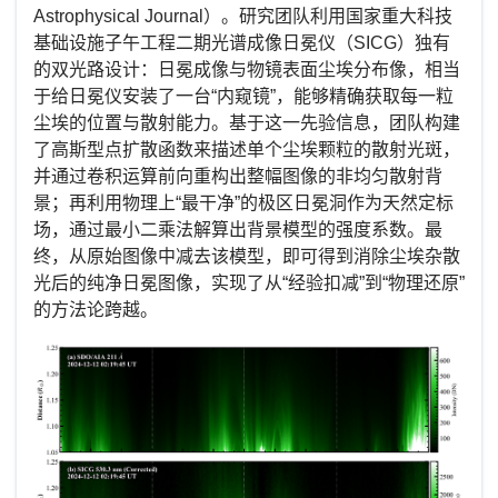
Astrophysical Journal）。研究团队利用国家重大科技
基础设施子午工程二期光谱成像日冕仪（
SICG
）独有
的双光路设计：日冕成像与物镜表面尘埃分布像，相当
于给日冕仪安装了一台“内窥镜”，能够精确获取每一粒
尘埃的位置与散射能力。基于这一先验信息，团队构建
了高斯型点扩散函数来描述单个尘埃颗粒的散射光斑，
并通过卷积运算前向重构出整幅图像的非均匀散射背
景；再利用物理上“最干净”的极区日冕洞作为天然定标
场，通过最小二乘法解算出背景模型的强度系数。最
终，从原始图像中减去该模型，即可得到消除尘埃杂散
光后的纯净日冕图像，实现了从“经验扣减”到“物理还原”
的方法论跨越。