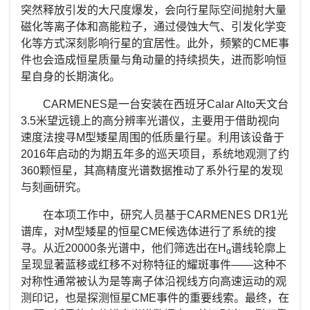
突然释放引发的大尺度爆发，会向行星际空间抛射大量
磁化等离子体和高能粒子，通过侵蚀大气、引发化学变
化等方式深刻影响行星的宜居性。此外，频繁的
CME
事
件也会造成恒星质量与角动量的持续损失，进而影响恒
星自身的长期演化。
CARMENES
是一台安装在西班牙
Calar Alto
天文台
3.5
米望远镜上的高分辨率光谱仪，主要用于借助视向
速度法搜寻
M
型矮星周围的低质量行星。利用该设备于
2016
年启动的为期五年多的巡天项目，系统地观测了约
360
颗恒星，其高精度光谱数据推动了系外行星的发现
与刻画研究。
在本项工作中，研究人员基于
CARMENES DR1
光
谱库，对
M
型矮星的恒星
CME
候选体进行了系统的搜
寻。从近
20000
条光谱中，他们筛选出在
H
谱线轮廓上
α
呈现显著蓝移或红移不对称特征的耀斑事件——这种不
对称性通常被认为是等离子体沿视线方向高速运动的观
测印记，也是探测恒星
CME
事件的重要线索。最终，在