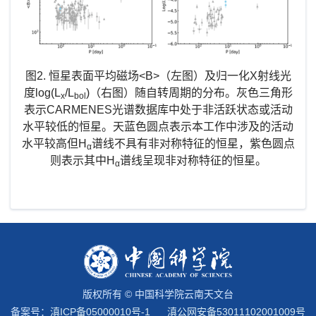
图2.
恒星表面平均磁场
<B>
（左图）及归一化
X
射线光
度
log(L
/L
)
（右图）随自转周期的分布。灰色三角形
x
bol
表示
CARMENES
光谱数据库中处于非活跃状态或活动
水平较低的恒星。天蓝色圆点表示本工作中涉及的活动
水平较高但
H
谱线不具有非对称特征的恒星，紫色圆点
α
则表示其中
H
谱线呈现非对称特征的恒星。
α
版权所有 © 中国科学院云南天文台
备案号：
滇ICP备05000010号-1
滇公网安备53011102001009号