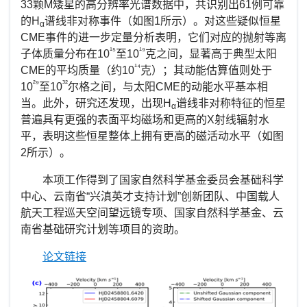
33
颗
M
矮星的高分辨率光谱数据中，共识别出
61
例可靠
的
H
谱线非对称事件（如图
1
所示）。对这些疑似恒星
α
CME
事件的进一步定量分析表明，它们对应的抛射等离
¹⁵
¹⁹
子体质量分布在
10
至
10
克之间，显著高于典型太阳
¹⁴
CME
的平均质量（约
10
克）；其动能估算值则处于
²⁹
³²
10
至
10
尔格之间，与太阳
CME
的动能水平基本相
当。此外，研究还发现，出现
H
谱线非对称特征的恒星
α
普遍具有更强的表面平均磁场和更高的
X
射线辐射水
平，表明这些恒星整体上拥有更高的磁活动水平（如图
2
所示）。
本项工作得到了国家自然科学基金委员会基础科学
中心、云南省“兴滇英才支持计划”创新团队、中国载人
航天工程巡天空间望远镜专项、国家自然科学基金、云
南省基础研究计划等项目的资助。
论文链接