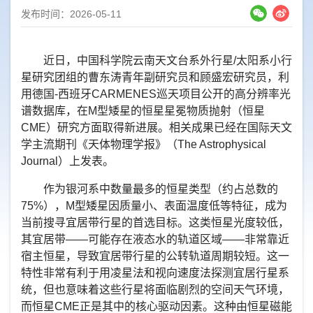
发布时间：2026-05-11
近日，中国科学院云南天文台系外行星
/
太阳系小行
星研究团组的曹东涛青年副研究员和顾盛宏研究员，利
用德国
-
西班牙
CARMENES
巡天项目公开的高分辨率光
谱数据库，在
M
型矮星的恒星星冕物质抛射（恒星
CME
）研究方面取得新进展。相关成果已经在国际天文
学主流期刊《天体物理学报》（
The Astrophysical
Journal
）上发表。
作为银河系中数量最多的恒星类型（约占总数的
75%
），
M
型矮星因质量小、表面温度低等特征，成为
当前搜寻宜居带行星的首选目标。这类恒星光度较低，
其宜居带——可能存在液态水的轨道区域——非常靠近
宿主恒星，导致宜居带行星的公转轨道周期较短。这一
特性非常有利于用凌星法和视向速度法探测宜居行星系
统，但也意味着这些行星将面临剧烈的空间天气环境，
而恒星
CME
正是其中的核心驱动因素。这种由恒星磁能