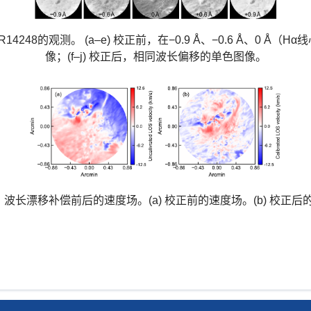
R14248
的观测。
(a–e)
校正前，在−
0.9 Å
、−
0.6 Å
、
0 Å
（
Hα
线
像；
(f–j)
校正后，相同波长偏移的单色图像。
：波长漂移补偿前后的速度场。
(a)
校正前的速度场。
(b)
校正后