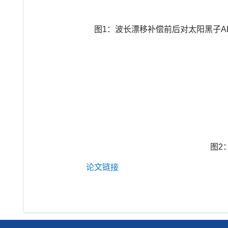
图
1
：波长漂移补偿前后对太阳黑子
A
图
2
论文链接