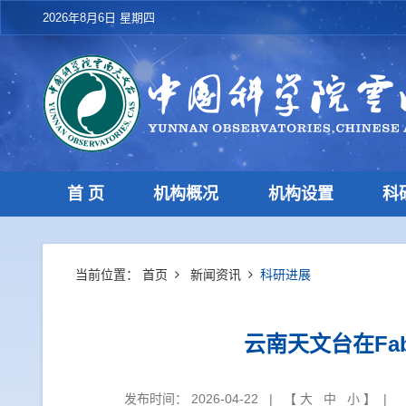
2026年8月6日 星期四
首 页
机构概况
机构设置
科
当前位置：
首页
新闻资讯
科研进展
云南天文台在Fa
发布时间： 2026-04-22 | 【
大
中
小
】 | 