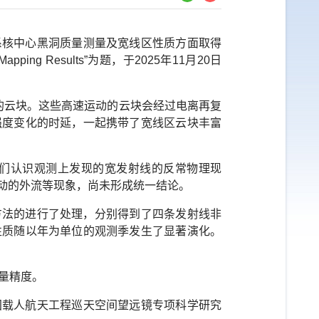
系核中心黑洞质量测量及宽线区性质方面取得
Mapping Results”
为题，于
2025
年
11
月
20
日
的云块。这些高速运动的云块会经过电离再复
强度变化的时延，一起携带了宽线区云块丰富
们认识观测上发现的宽发射线的反常物理现
驱动的外流等现象，尚未形成统一结论。
方法的进行了处理，分别得到了四条发射线非
性质随以年为单位的观测季发生了显著演化。
量精度。
国载人航天工程巡天空间望远镜专项科学研究