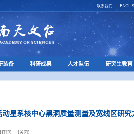
联系我们
ENGLI
研装备
科研成果
人才队伍
研究生教育
活动星系核中心黑洞质量测量及宽线区研究
【
打印
】 【
关闭
】