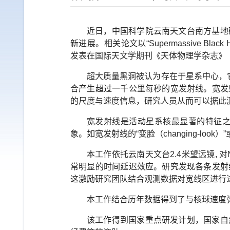
近日，中国科学院云南天文台南方基地
新进展。相关论文以“
Supermassive Black H
发表在国际天文学期刊《天体物理学杂志》
超大质量黑洞被认为存在于星系中心，
合产生超过一千公里每秒的宽发射线。宽发
的尺度与速度信息，研究人员从而可以据此
宽发射线是活动星系核最显著的特征
象。如宽发射线的“变脸（
changing-look
）”
本工作依托云南天文台
2.4
米望远镜
,
对
常明显的时间延迟效应。研究发现各条发射
这激励研究团队结合观测数据对宽线区进行
本工作结合历年数据得到了与核球速度
该工作得到国家重点研发计划，国家自