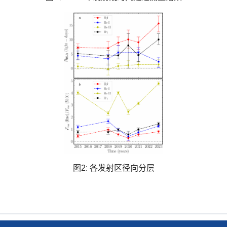
图
2:
各发射区径向分层