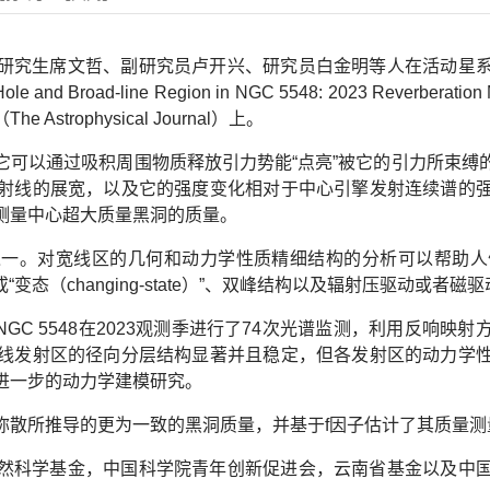
研究生席文哲、副研究员卢开兴、研究员白金明等人在活动星
ole and Broad-line Region in NGC 5548: 2023 Reverberation 
（
The Astrophysical Journal
）上。
它可以通过吸积周围物质释放引力势能“点亮”被它的引力所束缚
射线的展宽，以及它的强度变化相对于中心引擎发射连续谱的
测量中心超大质量黑洞的质量。
之一。对宽线区的几何和动力学性质精细结构的分析可以帮助人
或“变态（
changing-state
）”、双峰结构以及辐射压驱动或者磁
NGC 5548
在
2023
观测季进行了
74
次光谱监测，利用反响映射
线发射区的径向分层结构显著并且稳定，但各发射区的动力学
进一步的动力学建模研究。
弥散所推导的更为一致的黑洞质量，并基于
f
因子估计了其质量测
然科学基金，中国科学院青年创新促进会，云南省基金以及中