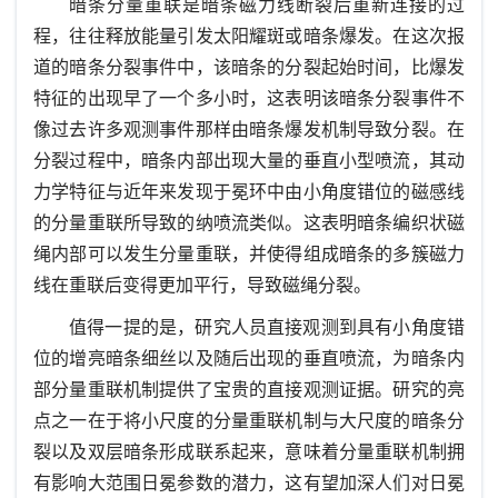
暗条分量重联是暗条磁力线断裂后重新连接的过
程，往往释放能量引发太阳耀斑或暗条爆发。在这次报
道的暗条分裂事件中，该暗条的分裂起始时间，比爆发
特征的出现早了一个多小时，这表明该暗条分裂事件不
像过去许多观测事件那样由暗条爆发机制导致分裂。在
分裂过程中，暗条内部出现大量的垂直小型喷流，其动
力学特征与近年来发现于冕环中由小角度错位的磁感线
的分量重联所导致的纳喷流类似。这表明暗条编织状磁
绳内部可以发生分量重联，并使得组成暗条的多簇磁力
线在重联后变得更加平行，导致磁绳分裂。
值得一提的是，研究人员直接观测到具有小角度错
位的增亮暗条细丝以及随后出现的垂直喷流，为暗条内
部分量重联机制提供了宝贵的直接观测证据。研究的亮
点之一在于将小尺度的分量重联机制与大尺度的暗条分
裂以及双层暗条形成联系起来，意味着分量重联机制拥
有影响大范围日冕参数的潜力，这有望加深人们对日冕