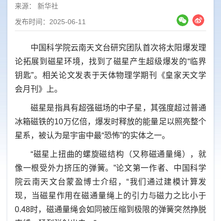
来源：
新华社
发布时间：2025-06-11
中国科学院云南天文台研究团队首次将太阳爆发理
论拓展到磁星环境，找到了磁星产生超级爆发的“临界
钥匙”。相关论文发表于天体物理学期刊《皇家天文学
会月刊》上。
磁星是指具有超强磁场的中子星，其强度超过普通
冰箱磁铁的10万亿倍，爆发时释放的能量足以照亮整个
星系，被认为是宇宙中最“恐怖”的实体之一。
“磁星上扭曲的螺旋磁结构（又称磁通量绳），就
像一根受外力挤压的弹簧。”论文第一作者、中国科学
院云南天文台蒙盈博士介绍，“我们通过建模计算发
现，当磁星作用在磁通量绳上的引力与磁力之比小于
0.48时，磁通量绳会如同被压缩到极限的弹簧突然挣脱