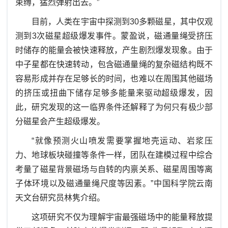
束缚，猛烈弹射出去。”
目前，人类在宇宙中探测到30多颗磁星，其中仅观
测到3次磁星超级爆发事件。蒙盈说，磁通量绳受挤压
时储存的能量会被快速释放，产生剧烈爆发现象。由于
中子星都在快速转动，包含磁通量绳的复杂磁结构既不
容易形成并存在足够长的时间，也难以在周围其他磁场
的挤压或扭曲下储存足够多能量来驱动超级爆发，因
此，研究发现的这一临界条件还解释了为何只有极少部
分磁星会产生超级爆发。
“就像预测火山喷发需要掌握地壳运动、岩浆压
力、地球板块碰撞等条件一样，团队在建模过程中综合
考量了磁星背景磁场与自转的内禀关系、磁星周围等离
子体环境以及磁通量绳尺度等因素。”中国科学院云南
天文台研究员林隽介绍。
这项研究不仅为理解宇宙最强磁场中的能量释放提