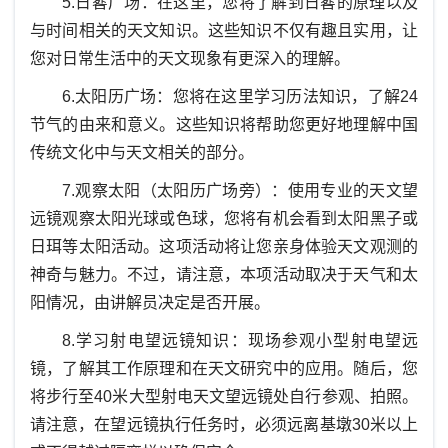
5.
日晷
广场：在这里，您将了解到
日晷
的原理以及
与时间相关的天文知识。这些知识不仅有趣且实用，让
您对日常生活中的天文现象有更深入的理解。
6.
太阳历广场：您将在这里学习历法知识，了解
24
节气的由来和意义。这些知识将帮助您更好地理解中国
传统文化中与天文相关的部分。
7.
观察太阳（太阳历广场旁）：使用专业的天文望
远镜观察太阳光球或色球，您将有机会看到太阳黑子或
日珥等太阳活动。这项活动将让您亲身体验天文观测的
神奇与魅力。不过，请注意，本项活动取决于天气和太
阳情况，由讲解员决定是否开展。
8.
学习射电望远镜知识：现场参观小型射电望远
镜，了解其工作原理和在天文研究中的应用。随后，您
将步行至
40
米大型射电天文望远镜处自行参观、拍照。
请注意，在望远镜执行任务时，必须远离基墩
30
米以上