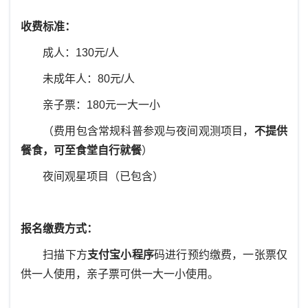
收费标准：
成人：
130
元
/
人
未成年人：8
0
元
/
人
亲子票：180元一大一小
（费用包含常规科普参观与夜间观测项目，
不提供
餐食，可至食堂自行就餐
）
夜间观星项目（已包含）
报名缴费方式：
扫描下方
支付宝小程序
码进行预约缴费，一张票仅
供一人使用，亲子票可供一大一小使用。