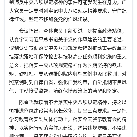
到违反中央八项规定精神的事件可能就发生在身边，广
大党员一定要时刻牢记中央八项规定精神要求，守住纪
律红线，坚定不移加强党的作风建设。
会议指出，全体党员干部要进一步提高政治站位，
认真学习习近平总书记关于党的作风建设的重要论述，
深刻认识贯彻落实中央八项规定精神对推动重要改革举
措落实落地和保障抢占科技制高点任务顺利实施的重大
意义，把落实中央八项规定精神作为长期坚持的铁规
矩、硬杠杠。要从通报的院内典型案例中汲取教训，对
照案例时刻自律自省，强化自我约束，自觉抵制不良风
气，主动接受监督，始终保持政治上的清醒和坚定。
陈雪飞就锲而不舍落实中央八项规定精神，持之以
恒推进作风建设常态化长效化，提出三点要求。一是把
学习教育落实到具体行动上，落实今天警示教育会的精
神，以实际行动落实作风建设，严禁违规吃喝、不得违
规饮酒。二是要落实党中央厉行节约、过紧日子要求，