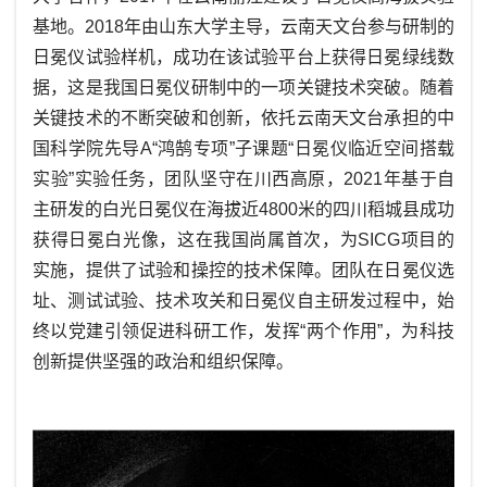
基地。2018年由山东大学主导，云南天文台参与研制的
日冕仪试验样机，成功在该试验平台上获得日冕绿线数
据，这是我国日冕仪研制中的一项关键技术突破。随着
关键技术的不断突破和创新，依托云南天文台承担的中
国科学院先导A“鸿鹄专项”子课题“日冕仪临近空间搭载
实验”实验任务，团队坚守在川西高原，2021年基于自
主研发的白光日冕仪在海拔近4800米的四川稻城县成功
获得日冕白光像，这在我国尚属首次，为
SICG
项目的
实施，提供了试验和操控的技术保障。团队在
日冕仪
选
址、
测试试验
、技术攻关和日冕仪自主研发过程中，始
终以党建引领促进科研工作，发挥
“两个作用”，为科技
创新提供坚强的政治和组织保障。