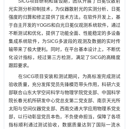
SICG项目研制和建设期，团队开展了日冕仪散射
光实测分析抑制技术，为仪器散射光的实测分析、日冕
强度的归算和修正提供了技术方法。在软件开发上，基
于自主开发的
Y
OGIS和白光日冕仪观测系统软件，通过
不断测试和优化，提供了功能全面、性能稳定的多设备
集成系统软件，为SICG多波段的观测及数据的实时传
输带来了极大便利。同时，在平台
基本
设计上，不断优
化设计指标，经过第三方检测，满足了
SICG
的高精度
跟踪要求。
在
SICG项目安装和测试期间，为高标准完成测试
验收质量，充分发挥党员先锋模范带头作用，科研六支
部联合山东大学空间科学与物理学院党支部、中国科学
院长春光机所研发中心党总支第二党支部、南京天光所
太阳与空间仪器党支部、西南交通大学应用物理系党支
部，以行动彰显党员本色，不负使命担当，保障了各项
指标顺利通过测试验收，数据质量达到了国际一流水