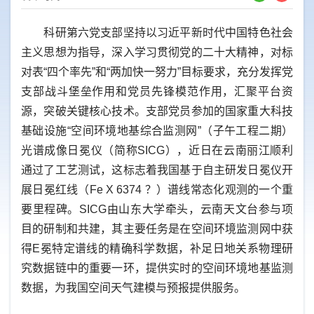
科研第六党支部坚持以习近平新时代中国特色社会
主义思想为指导，深入学习贯彻党的二十大精神，对标
对表
“四个率先”和“两加快一努力”目标要求，充分发挥党
支部战斗堡垒作用和党员先锋模范作用，汇聚平台资
源，突破关键核心技术
。支部党员参加的国家重大科技
基础设施
“
空间环境地基综合监测网
”
（子午工程二期）
光谱成像日冕仪
（简称
SICG），近日在云南
丽江顺利
通过了工艺测试，这标志着我国基于自主研发日冕仪开
展日冕红线（Fe X 6374 ？
）谱线
常态化观测的一个重
要里程碑。
SICG由山东大学牵头，云南天文台参与项
目的研制和共建，其主要任务是在空间环境监测网中获
得E冕特定谱线的精确科学数据，补足日地关系物理研
究数据链中的重要一环，提供实时的空间环境地基监测
数据，为我国空间天气建模与预报提供服务。